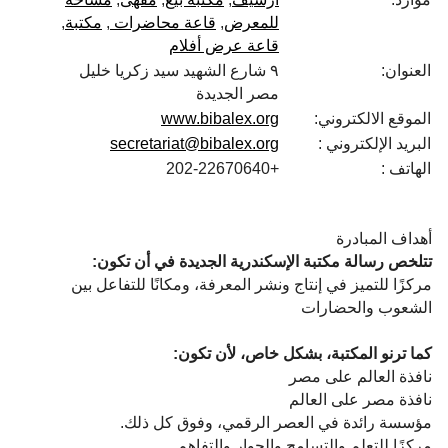
للمعرض
قاعة محاضرات
مكتبة
قاعة عرض أفلام
العنوان:
٩ شارع الشهيد سيد زكريا خليل
مصر الجديدة
الموقع الالكتروني:
www.bibalex.org
البريد الإلكتروني :
secretariat@bibalex.org
الهاتف :
+202-22670640
أهداف المبادرة
تتلخص رسالة مكتبة الإسكندرية الجديدة في أن تكون:
مركزًا للتميز في إنتاج ونشر المعرفة، ومكانًا للتفاعل بين
الشعوب والحضارات
كما ترنو المكتبة، بشكل خاص، لأن تكون:
نافذة العالم على مصر
نافذة مصر على العالم
مؤسسة رائدة في العصر الرقمي، وفوق كل ذلك.
مركزًا للتعلم والتسامح والحوار والتفاهم.