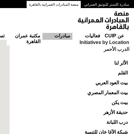
مبادرة كلستر للتوثيق العمراني
منصة المبادرات العمرانية بالقاهرة
ممرات وسط البلد بالقاهرة
عن CUIP
فعاليات
مبادرات
مكتبة عمران
تس
القاهرة
Initiatives by Location
الدرب الأحمر
الأثر لنا
القلم
بيت العود العربي
بيت المعمار المصري
بيت يكن
حديقة الأزهر
درب اللبانة
شبكة الآغا خان للتنمية