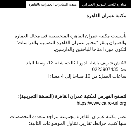
مبادرة كلستر للتوثيق العمراني
منصة المبادرات العمرانية بالقاهرة
ممرات وسط البلد بالقاهرة
مكتبة عمران القاهرة
تأسست مكتبة عمران القاهرة المتخصصة فى مجال العمارة
والعمران بمقر “مختبر عمران القاهرة للتصميم والدراسات”
لتكون موردا متاحا للباحثين والدارسين.
43 ش شريف باشا، الدور الثالث، شقة 12، وسط البلد.
ت: 0223907435
ساعات العمل: من 10 صباحا إلى 4 مساءا
لتصفح الفهرس لمكتبة عمران القاهرة (النسخة التجريبية):
https://www.cairo-url.org
تضم مكتبة عمران القاهرة مجموعة مراجع متعددة التخصصات
منها كتب، خرائط، تقارير، تتناول الموضوعات التالية: