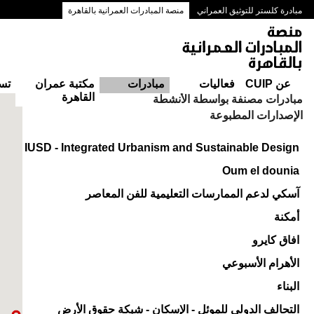
مبادرة كلستر للتوثيق العمراني
منصة المبادرات العمرانية بالقاهرة
ممرات وسط البلد بالقاهرة
عن CUIP
فعاليات
مبادرات
مكتبة عمران
تس
القاهرة
مبادرات مصنفة بواسطة الأنشطة
الإصدارات المطبوعة
IUSD - Integrated Urbanism and Sustainable Design
Oum el dounia
آسكي لدعم الممارسات التعليمية للفن المعاصر
أمكنة
افاق كايرو
الأهرام الأسبوعي
البناء
التحالف الدولي للموئل - الإسكان - شبكة حقوق الأرض